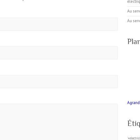
électr
Au serv
Au serv
Pla
Agrandi
Éti
'+electri