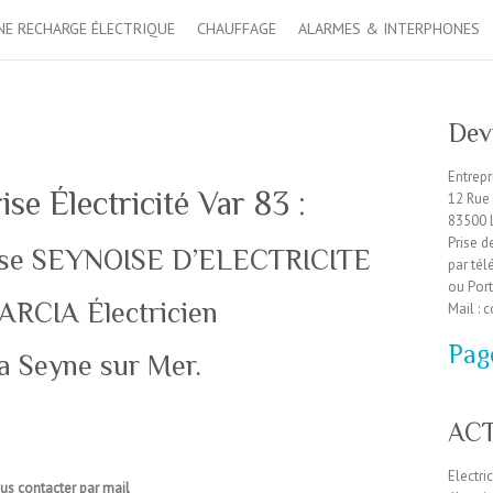
NE RECHARGE ÉLECTRIQUE
CHAUFFAGE
ALARMES & INTERPHONES
Dev
Entrepr
ise Électricité Var 83 :
12 Rue 
83500 
Prise 
ise SEYNOISE D’ELECTRICITE
par tél
ou Port
ARCIA Électricien
Mail : 
Pag
a Seyne sur Mer.
ACT
Electri
ous contacter par mail