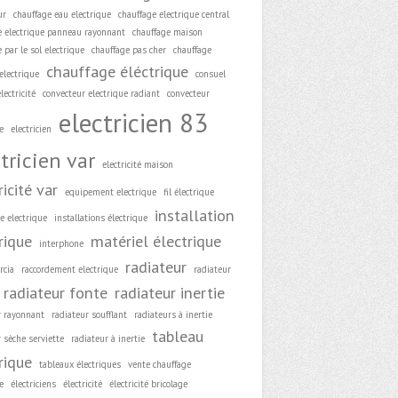
ur
chauffage eau electrique
chauffage electrique central
e electrique panneau rayonnant
chauffage maison
 par le sol electrique
chauffage pas cher
chauffage
chauffage éléctrique
electrique
consuel
lectricité
convecteur electrique radiant
convecteur
electricien 83
e
electricien
tricien var
electricité maison
ricité var
equipement electrique
fil électrique
installation
e electrique
installations électrique
rique
matériel électrique
interphone
radiateur
rcia
raccordement electrique
radiateur
radiateur fonte
radiateur inertie
r rayonnant
radiateur soufflant
radiateurs à inertie
tableau
 sèche serviette
radiateur à inertie
rique
tableaux électriques
vente chauffage
e
électriciens
électricité
électricité bricolage