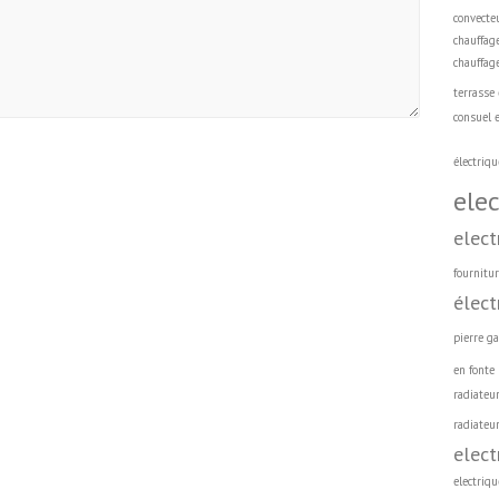
convecte
chauffag
chauffage
terrasse 
consuel e
électriqu
elec
elect
fournitur
élect
pierre ga
en fonte
radiateu
radiateur
elect
electriqu