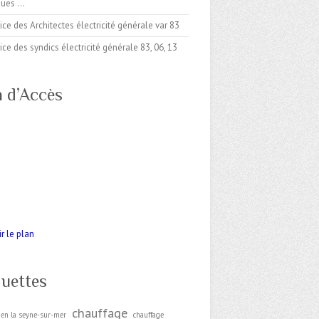
iques …
ice des Architectes électricité générale var 83
ice des syndics électricité générale 83, 06, 13
n d’Accès
r le plan
quettes
chauffage
cien la seyne-sur-mer
chauffage